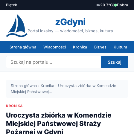
Piątek
☁️
20.7°C
|
Dobra
zGdyni
Portal lokalny — wiadomości, biznes, kultura
Strona główna
Wiadomości
Kronika
Biznes
Kultura
Szukaj
Strona główna
›
Kronika
›
Uroczysta zbiórka w Komendzie
Miejskiej Państwowej…
KRONIKA
Uroczysta zbiórka w Komendzie
Miejskiej Państwowej Straży
Pożarnej w Gdyni