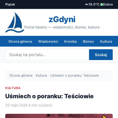
Piątek
☁️
19.5°C
|
Dobra
zGdyni
Portal lokalny — wiadomości, biznes, kultura
Strona główna
Wiadomości
Kronika
Biznes
Kultura
Szukaj
Strona główna
›
Kultura
›
Uśmiech o poranku: Teściowie
KULTURA
Uśmiech o poranku: Teściowie
25 maja 2026
·
4 min czytania