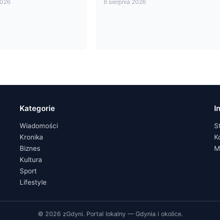
2026
6 sierpnia 2026
Kategorie
I
Wiadomości
S
Kronika
K
Biznes
M
Kultura
Sport
Lifestyle
© 2026 zGdyni. Portal lokalny — Gdynia i okolice.