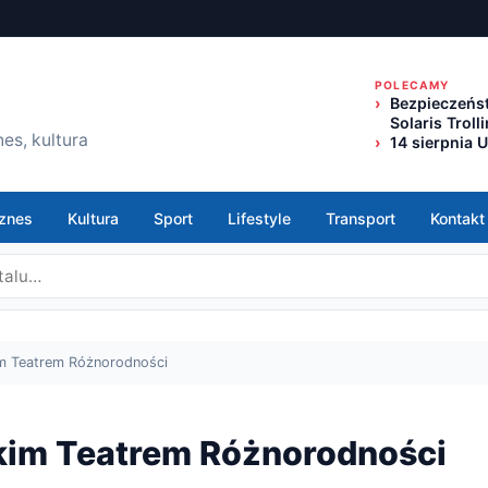
POLECAMY
Bezpieczeńst
Solaris Trol
es, kultura
14 sierpnia 
znes
Kultura
Sport
Lifestyle
Transport
Kontakt
im Teatrem Różnorodności
ckim Teatrem Różnorodności