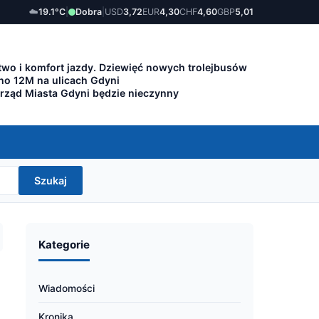
☁️
19.1°C
|
Dobra
|
USD
3,72
EUR
4,30
CHF
4,60
GBP
5,01
wo i komfort jazdy. Dziewięć nowych trolejbusów
lino 12M na ulicach Gdyni
Urząd Miasta Gdyni będzie nieczynny
Szukaj
Kategorie
Wiadomości
Kronika