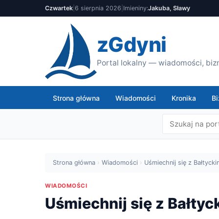
Czwartek
|
6 sierpnia 2026
|
Imieniny:
Jakuba, Sławy
zGdyni
Portal lokalny — wiadomości, bizn
Strona główna
Wiadomości
Kronika
Bi
Strona główna
›
Wiadomości
›
Uśmiechnij się z Bałtyck
WIADOMOŚCI
Uśmiechnij się z Bałty