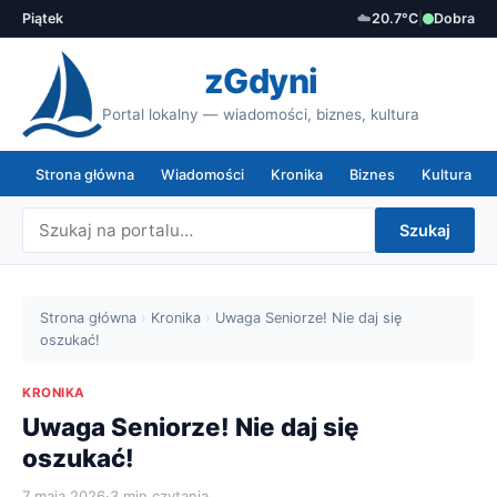
Piątek
☁️
20.7°C
|
Dobra
zGdyni
Portal lokalny — wiadomości, biznes, kultura
Strona główna
Wiadomości
Kronika
Biznes
Kultura
Szukaj
Strona główna
›
Kronika
›
Uwaga Seniorze! Nie daj się
oszukać!
KRONIKA
Uwaga Seniorze! Nie daj się
oszukać!
7 maja 2026
·
3 min czytania