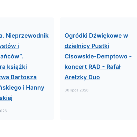
a. Nieprzewodnik
Ogródki Dźwiękowe w
ystów i
dzielnicy Pustki
kańców”.
Cisowskie-Demptowo -
ra książki
koncert RAD - Rafał
twa Bartosza
Aretzky Duo
ńskiego i Hanny
30 lipca 2026
skiej
2026