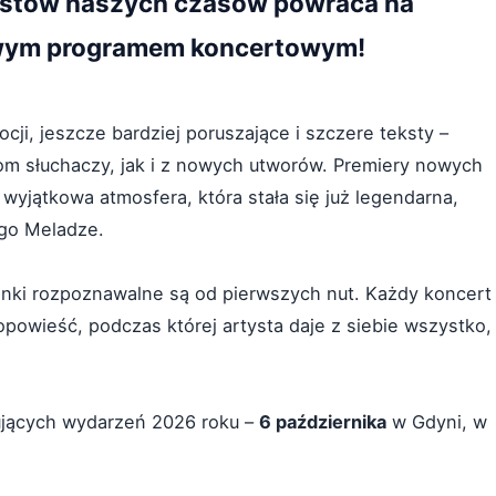
tystów naszych czasów powraca na
owym programem koncertowym!
ji, jeszcze bardziej poruszające i szczere teksty –
m słuchaczy, jak i z nowych utworów. Premiery nowych
yjątkowa atmosfera, która stała się już legendarna,
ego Meladze.
enki rozpoznawalne są od pierwszych nut. Każdy koncert
powieść, podczas której artysta daje z siebie wszystko,
tujących wydarzeń 2026 roku –
6 października
w Gdyni, w