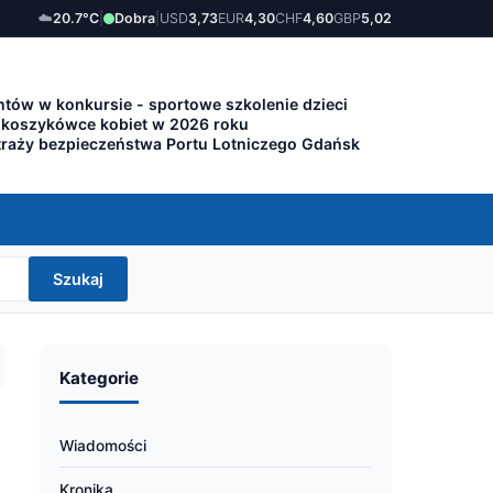
☁️
20.7°C
|
Dobra
|
USD
3,73
EUR
4,30
CHF
4,60
GBP
5,02
tów w konkursie - sportowe szkolenie dzieci
 koszykówce kobiet w 2026 roku
traży bezpieczeństwa Portu Lotniczego Gdańsk
Szukaj
Kategorie
Wiadomości
Kronika