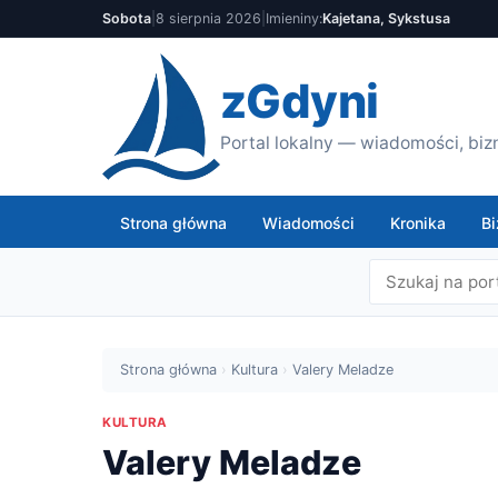
Sobota
|
8 sierpnia 2026
|
Imieniny:
Kajetana, Sykstusa
zGdyni
Portal lokalny — wiadomości, bizn
Strona główna
Wiadomości
Kronika
Bi
Strona główna
›
Kultura
›
Valery Meladze
KULTURA
Valery Meladze