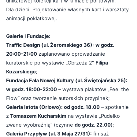
unikatowej kolekcji kart w klimacie portowym.
Dla dzieci: Projektowanie własnych kart i warsztaty
animacji poklatkowej.
Galerie i Fundacje:
Traffic Design (ul. Żeromskiego 36):
w godz.
20:00-21:00
zaplanowano oprowadzanie
kuratorskie po wystawie „Obrzeża 2”
Filipa
Kozarskiego
;
Fundacja Fala Nowej Kultury (ul. Świętojańska 25):
w godz. 18:00-22:00
– wystawa plakatów „Feel the
Flow” oraz tworzenie autorskich przypinek;
Galeria Istota (Orłowo): od godz. 18.00
– spotkanie
z
Tomaszem Kucharskim
na wystawie „Pudełko
zwane wyobraźnią” (czynne
do godz. 22.00
);
Galeria Przypływ (ul. 3 Maja 27/31):
finisaż