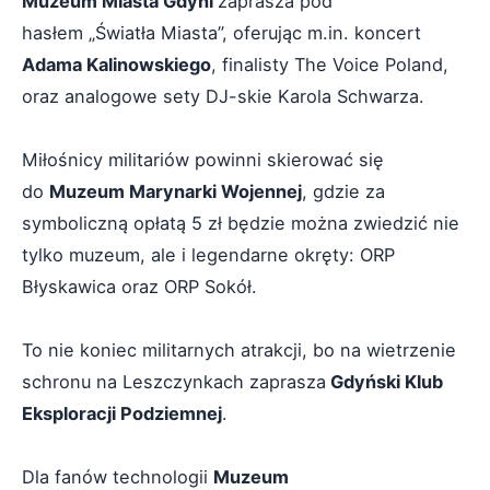
Muzeum Miasta Gdyni
zaprasza pod
hasłem „Światła Miasta”, oferując m.in. koncert
Adama Kalinowskiego
, finalisty The Voice Poland,
oraz analogowe sety DJ-skie Karola Schwarza.
Miłośnicy militariów powinni skierować się
do
Muzeum Marynarki Wojennej
, gdzie za
symboliczną opłatą 5 zł będzie można zwiedzić nie
tylko muzeum, ale i legendarne okręty: ORP
Błyskawica oraz ORP Sokół.
To nie koniec militarnych atrakcji, bo na wietrzenie
schronu na Leszczynkach zaprasza
Gdyński Klub
Eksploracji Podziemnej
.
Dla fanów technologii
Muzeum