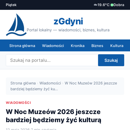
Piątek
☁️
19.6°C
|
Dobra
zGdyni
Portal lokalny — wiadomości, biznes, kultura
Strona główna
Wiadomości
Kronika
Biznes
Kultura
Szukaj
Strona główna
›
Wiadomości
›
W Noc Muzeów 2026 jeszcze
bardziej będziemy żyć ku…
WIADOMOŚCI
W Noc Muzeów 2026 jeszcze
bardziej będziemy żyć kulturą
12 maja 2026
·
7 min czytania