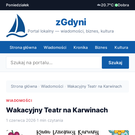
Poniedziałek
☁️
20.7°C
|
Dobra
zGdyni
Portal lokalny — wiadomości, biznes, kultura
Strona główna
Wiadomości
Kronika
Biznes
Kultura
Szukaj
Strona główna
›
Wiadomości
›
Wakacyjny Teatr na Karwinach
WIADOMOŚCI
Wakacyjny Teatr na Karwinach
1 czerwca 2026
·
1 min czytania