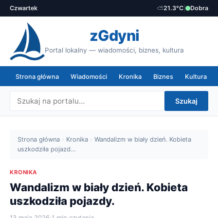
Czwartek
⛅
21.3°C
|
Dobra
zGdyni
Portal lokalny — wiadomości, biznes, kultura
Strona główna
Wiadomości
Kronika
Biznes
Kultura
Szukaj
Strona główna
›
Kronika
›
Wandalizm w biały dzień. Kobieta
uszkodziła pojazd…
KRONIKA
Wandalizm w biały dzień. Kobieta
uszkodziła pojazdy.
13 maja 2026
·
1 min czytania