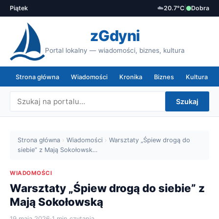
Piątek
☁️
20.7°C
|
Dobra
zGdyni
Portal lokalny — wiadomości, biznes, kultura
Strona główna
Wiadomości
Kronika
Biznes
Kultura
Szukaj
Strona główna
›
Wiadomości
›
Warsztaty „Śpiew drogą do
siebie” z Mają Sokołowsk…
WIADOMOŚCI
Warsztaty „Śpiew drogą do siebie” z
Mają Sokołowską
19 maja 2026
·
1 min czytania