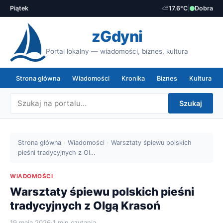
Piątek
⛅
17.6°C
|
Dobra
zGdyni
Portal lokalny — wiadomości, biznes, kultura
Strona główna
Wiadomości
Kronika
Biznes
Kultura
Szukaj
Strona główna
›
Wiadomości
›
Warsztaty śpiewu polskich
pieśni tradycyjnych z Ol…
WIADOMOŚCI
Warsztaty śpiewu polskich pieśni
tradycyjnych z Olgą Krasoń
19 maja 2026
·
1 min czytania