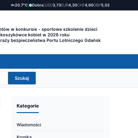
☁️
20.7°C
|
Dobra
|
USD
3,73
EUR
4,30
CHF
4,60
GBP
5,02
tów w konkursie - sportowe szkolenie dzieci
 koszykówce kobiet w 2026 roku
traży bezpieczeństwa Portu Lotniczego Gdańsk
Szukaj
Kategorie
Wiadomości
Kronika