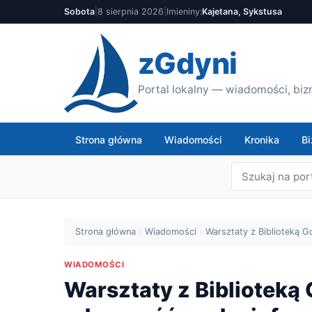
Sobota
|
8 sierpnia 2026
|
Imieniny:
Kajetana, Sykstusa
zGdyni
Portal lokalny — wiadomości, bizn
Strona główna
Wiadomości
Kronika
Bi
Strona główna
›
Wiadomości
›
Warsztaty z Biblioteką G
WIADOMOŚCI
Warsztaty z Biblioteką