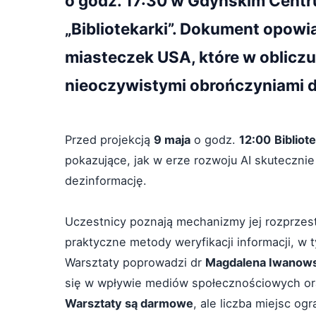
o godz. 17:30 w Gdyńskim Centr
„Bibliotekarki”. Dokument opowia
miasteczek USA, które w obliczu 
nieoczywistymi obrończyniami d
Przed projekcją
9 maja
o godz.
12:00
Bibliot
pokazujące, jak w erze rozwoju AI skuteczni
dezinformację.
Uczestnicy poznają mechanizmy jej rozprzest
praktyczne metody weryfikacji informacji, w 
Warsztaty poprowadzi dr
Magdalena Iwanow
się w wpływie mediów społecznościowych oraz
Warsztaty są darmowe
, ale liczba miejsc og