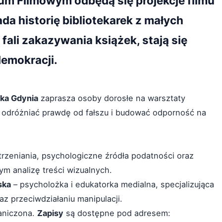
um Filmowym odbędą się projekcje filmu
da historię bibliotekarek z małych
fali zakazywania książek, stają się
emokracji.
eka Gdynia
zaprasza osoby dorosłe na warsztaty
e odróżniać prawdę od fałszu i budować odporność na
rzeniania, psychologiczne źródła podatności oraz
tym analizę treści wizualnych.
ska
– psycholożka i edukatorka medialna, specjalizująca
 przeciwdziałaniu manipulacji.
raniczona.
Zapisy
są dostępne pod adresem: