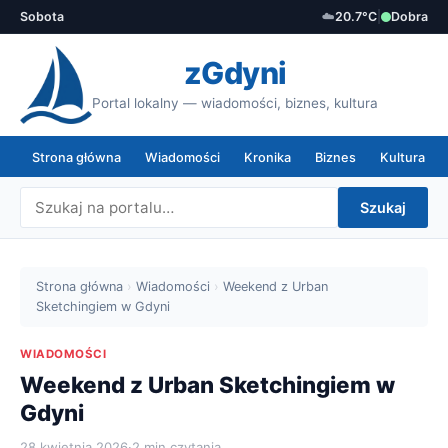
Sobota
☁️
20.7°C
|
Dobra
zGdyni
Portal lokalny — wiadomości, biznes, kultura
Strona główna
Wiadomości
Kronika
Biznes
Kultura
Szukaj
Strona główna
›
Wiadomości
›
Weekend z Urban
Sketchingiem w Gdyni
WIADOMOŚCI
Weekend z Urban Sketchingiem w
Gdyni
28 kwietnia 2026
·
2 min czytania