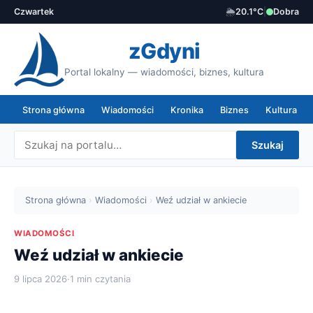
Czwartek
🌦️
20.1°C
|
Dobra
zGdyni
Portal lokalny — wiadomości, biznes, kultura
Strona główna
Wiadomości
Kronika
Biznes
Kultura
Szukaj
Strona główna
›
Wiadomości
›
Weź udział w ankiecie
WIADOMOŚCI
Weź udział w ankiecie
9 lipca 2026
·
1 min czytania