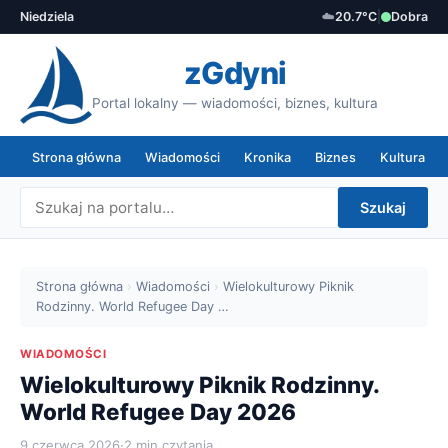
Niedziela
☁️
20.7°C
|
Dobra
zGdyni
Portal lokalny — wiadomości, biznes, kultura
Strona główna
Wiadomości
Kronika
Biznes
Kultura
Szukaj
Strona główna
›
Wiadomości
›
Wielokulturowy Piknik
Rodzinny. World Refugee Day …
WIADOMOŚCI
Wielokulturowy Piknik Rodzinny.
World Refugee Day 2026
9 czerwca 2026
·
2 min czytania