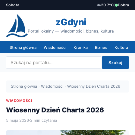
Sobota
☁️
20.7°C
|
Dobra
zGdyni
Portal lokalny — wiadomości, biznes, kultura
Strona główna
Wiadomości
Kronika
Biznes
Kultura
Szukaj
Strona główna
›
Wiadomości
›
Wiosenny Dzień Charta 2026
WIADOMOŚCI
Wiosenny Dzień Charta 2026
5 maja 2026
·
2 min czytania