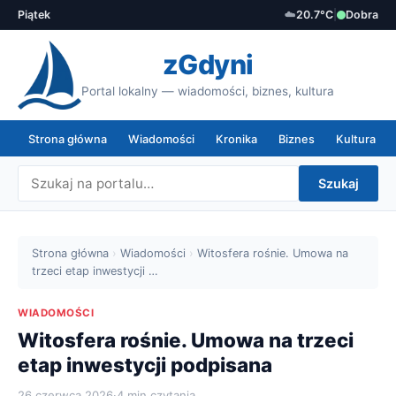
Piątek
☁️
20.7°C
|
Dobra
zGdyni
Portal lokalny — wiadomości, biznes, kultura
Strona główna
Wiadomości
Kronika
Biznes
Kultura
Szukaj
Strona główna
›
Wiadomości
›
Witosfera rośnie. Umowa na
trzeci etap inwestycji …
WIADOMOŚCI
Witosfera rośnie. Umowa na trzeci
etap inwestycji podpisana
26 czerwca 2026
·
4 min czytania