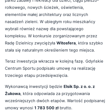
parku zabawy i rekreacji dla dzieci, ciągu pieszo-
rolkowego, nowych ścieżek, oświetlenia,
elementów małej architektury oraz licznych
nasadzeń zieleni. W ubiegłym roku mieszkańcy
wybrali również nazwę dla powstającego
kompleksu. W konkursie zorganizowanym przez
Radę Dzielnicy zwyciężyła
Witosfera
, która szybko
stała się naturalnym określeniem tego miejsca.
Teraz inwestycja wkracza w kolejną fazę. Gdyńskie
Centrum Sportu podpisało umowę na realizację
trzeciego etapu przedsięwzięcia.
Wykonawcą inwestycji będzie
Elsik Sp. z o. o. z
Żukowa
, która odpowiada za przygotowania
wcześniejszych dwóch etapów. Wartość podpisanej
umowy wynosi
1 783 500 zł
brutto.