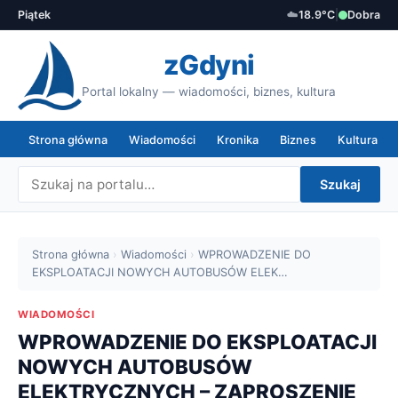
Piątek
☁️
18.9°C
|
Dobra
zGdyni
Portal lokalny — wiadomości, biznes, kultura
Strona główna
Wiadomości
Kronika
Biznes
Kultura
Szukaj
Strona główna
›
Wiadomości
›
WPROWADZENIE DO
EKSPLOATACJI NOWYCH AUTOBUSÓW ELEK…
WIADOMOŚCI
WPROWADZENIE DO EKSPLOATACJI
NOWYCH AUTOBUSÓW
ELEKTRYCZNYCH – ZAPROSZENIE