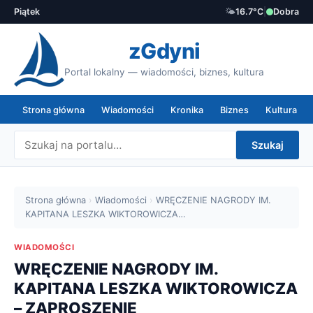
Piątek
🌤️
16.7°C
|
Dobra
zGdyni
Portal lokalny — wiadomości, biznes, kultura
Strona główna
Wiadomości
Kronika
Biznes
Kultura
Szukaj
Strona główna
›
Wiadomości
›
WRĘCZENIE NAGRODY IM.
KAPITANA LESZKA WIKTOROWICZA…
WIADOMOŚCI
WRĘCZENIE NAGRODY IM.
KAPITANA LESZKA WIKTOROWICZA
– ZAPROSZENIE