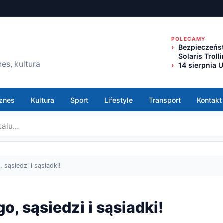
POLECAMY
Bezpieczeńst
Solaris Trol
es, kultura
14 sierpnia 
znes
Kultura
Sport
Lifestyle
Transport
Kontakt
sąsiedzi i sąsiadki!
, sąsiedzi i sąsiadki!