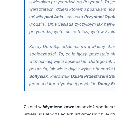
Uwielbiam przychodzić do Przystani. To je
warsztatach, dzięki któremu poznałam nowy
mówiła
pani Ania
, sąsiadka
Przystani Opat
urodzin i Dnia Sąsiada życzyłbym jak najwię
przychodzących i uczestniczących w życiu
Każdy Dom Sąsiedzki ma swój własny chara
społeczności. To, co je łączy, pozostaje ni
wzmacniają więzi sąsiedzkie. Dlatego tak w
pokazują, jak wiele daje zwykła obecność 
Sołtysiak
, kierownik
Działu Przestrzeni S
jednostki koordynującej gdyńskie
Domy Są
Z kolei w
Wymiennikowni
młodzież spotkała s
wzięła udział w zajęciach artystycznych. M