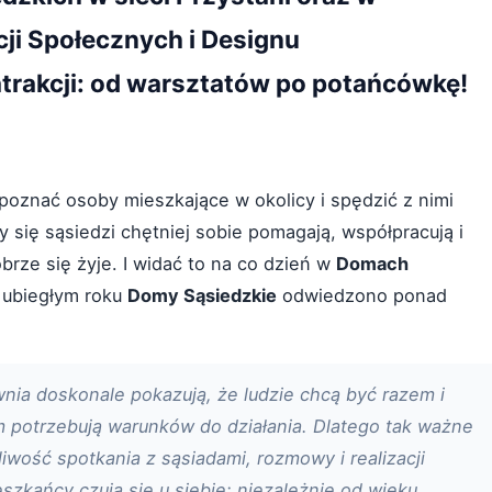
i Społecznych i Designu
rakcji: od warsztatów po potańcówkę!
 poznać osoby mieszkające w okolicy i spędzić z nimi
 się sąsiedzi chętniej sobie pomagają, współpracują i
rze się żyje. I widać to na co dzień w
Domach
w ubiegłym roku
Domy Sąsiedzkie
odwiedzono ponad
wnia doskonale pokazują, że ludzie chcą być razem i
m potrzebują warunków do działania. Dlatego tak ważne
liwość spotkania z sąsiadami, rozmowy i realizacji
zkańcy czują się u siebie: niezależnie od wieku,