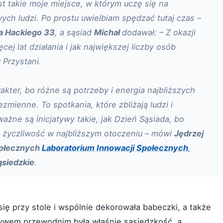
st takie moje miejsce, w którym uczę się na
ch ludzi. Po prostu uwielbiam spędzać tutaj czas –
a Hackiego 33
, a sąsiad
Michał
dodawał: – Z okazji
cej lat działania i jak największej liczby osób
 Przystani.
kter, bo różne są potrzeby i energia najbliższych
ezmienne. To spotkania, które zbliżają ludzi i
ażne są inicjatywy takie, jak Dzień Sąsiada, bo
i życzliwość w najbliższym otoczeniu – mówi
Jędrzej
połecznych
Laboratorium Innowacji Społecznych
,
siedzkie
.
ię przy stole i wspólnie dekorowała babeczki, a także
otywem przewodnim była właśnie sąsiedzkość, a