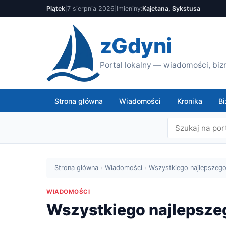
Piątek
|
7 sierpnia 2026
|
Imieniny:
Kajetana, Sykstusa
zGdyni
Portal lokalny — wiadomości, bizn
Strona główna
Wiadomości
Kronika
Bi
Strona główna
›
Wiadomości
›
Wszystkiego najlepszego, 
WIADOMOŚCI
Wszystkiego najlepszego