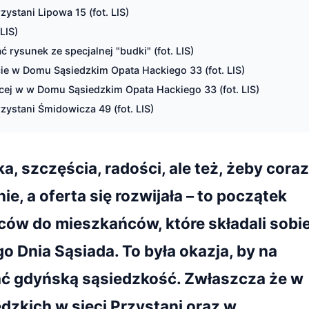
ystani Lipowa 15 (fot. LIS)
LIS)
rysunek ze specjalnej "budki" (fot. LIS)
ie w Domu Sąsiedzkim Opata Hackiego 33 (fot. LIS)
ącej w w Domu Sąsiedzkim Opata Hackiego 33 (fot. LIS)
ystani Śmidowicza 49 (fot. LIS)
a, szczęścia, radości, ale też, żeby coraz
e, a oferta się rozwijała – to początek
ńców do mieszkańców, które składali sobi
 Dnia Sąsiada. To była okazja, by na
wać gdyńską sąsiedzkość. Zwłaszcza że w
zkich w sieci Przystani oraz w