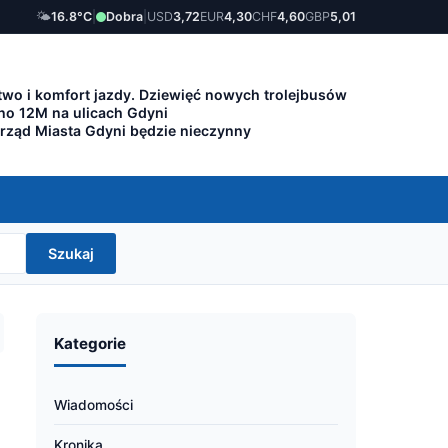
🌤️
16.8°C
|
Dobra
|
USD
3,72
EUR
4,30
CHF
4,60
GBP
5,01
wo i komfort jazdy. Dziewięć nowych trolejbusów
lino 12M na ulicach Gdyni
Urząd Miasta Gdyni będzie nieczynny
Szukaj
Kategorie
Wiadomości
Kronika