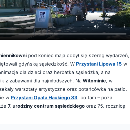
iennikowni
pod koniec maja odbył się szereg wydarzeń,
iętowali gdyńską sąsiedzkość. W
Przystani Lipowa 15
w
nimacje dla dzieci oraz herbatka sąsiedzka, a na
ik z zabawami dla najmłodszych. Na
Witominie
, w
zekały warsztaty artystyczne oraz potańcówka na patio.
nie w
Przystani Opata Hackiego 33
, bo tam – poza
kże
7. urodziny centrum sąsiedzkiego
oraz 75. rocznicę