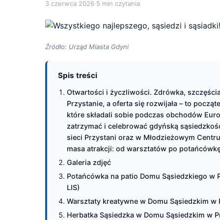
3 czerwca 2026
·
5 min czytania
Źródło: Urząd Miasta Gdyni
Spis treści
Otwartości i życzliwości. Zdrówka, szczęścia
Przystanie, a oferta się rozwijała – to pocz
które składali sobie podczas obchodów Europ
zatrzymać i celebrować gdyńską sąsiedzkoś
sieci Przystani oraz w Młodzieżowym Centr
masa atrakcji: od warsztatów po potańcówkę
Galeria zdjęć
Potańcówka na patio Domu Sąsiedzkiego w Pr
LIS)
Warsztaty kreatywne w Domu Sąsiedzkim w Pr
Herbatka Sąsiedzka w Domu Sąsiedzkim w Prz