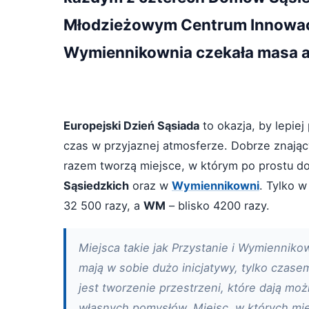
Młodzieżowym Centrum Innowacj
Wymiennikownia czekała masa at
Europejski Dzień Sąsiada
to okazja, by lepiej
czas w przyjaznej atmosferze. Dobrze znający
razem tworzą miejsce, w którym po prostu dob
Sąsiedzkich
oraz w
Wymiennikowni
. Tylko 
32 500 razy, a
WM
– blisko 4200 razy.
Miejsca takie jak Przystanie i Wymienniko
mają w sobie dużo inicjatywy, tylko czase
jest tworzenie przestrzeni, które dają moż
własnych pomysłów. Miejsc, w których mies