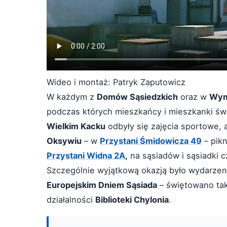
Wideo i montaż: Patryk Zaputowicz
W każdym z
Domów Sąsiedzkich
oraz w
Wym
podczas których mieszkańcy i mieszkanki św
Wielkim Kacku
odbyły się zajęcia sportowe, a
Oksywiu
– w
Przystani Śmidowicza 49
– pikn
Przystani Widna 2A
,
na sąsiadów i sąsiadki c
Szczególnie wyjątkową okazją było wydarze
Europejskim Dniem Sąsiada
– świętowano ta
działalności
Biblioteki Chylonia
.