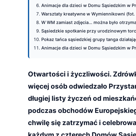
Animacje dla dzieci w Domu Sąsiedzkim w Prz
Warsztaty kreatywne w Wymiennikowni (fot. 
W WM zamiast zdjęcia... można było otrzymać 
Sąsiedzkie spotkanie przy urodzinowym torc
Pokaz tańca sąsiedzkiej grupy tanga działaj
Animacje dla dzieci w Domu Sąsiedzkim w Prz
Otwartości i życzliwości. Zdrówk
więcej osób odwiedzało Przystani
długiej listy życzeń od mieszka
podczas obchodów Europejskiego
chwilę się zatrzymać i celebro
każdym z czterech Domów Sąsied