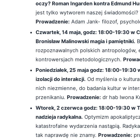
oczy? Roman Ingarden kontra Edmund Hu
jest tylko wytworem naszej świadomości? To
Prowadzenie:
Adam Jank- filozof, psychol
Czwartek, 14 maja, godz: 18:00-19:30 w 
Bronisław Malinowski magia i pamiętniki.
B
rozpoznawalnych polskich antropologów, 
kontrowersjach metodologicznych.
Prowa
Poniedziałek, 25 maja godz: 18:00-19:30 
izolacji do interakcji.
Od myślenia o kultura
nich niezmienne, do badania kultur w inte
przenikaniu.
Prowadzenie:
dr hab Iwona Kr
Wtorek, 2 czerwca godz: 18:00-19:30 w T
nadzieja radykalna.
Optymizm apokaliptycz
katastrofalne wydarzenia nastąpią. Radyka
tak naprawdę nie znamy.
Prowadzenie:
pro