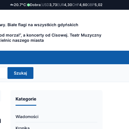
☁️
20.7°C
|
Dobra
|
USD
3,73
EUR
4,30
CHF
4,60
GBP
5,02
wy. Białe flagi na wszystkich gdyńskich
 od morza!”, a koncerty od Cisowej. Teatr Muzyczny
zielnic naszego miasta
Szukaj
Kategorie
Wiadomości
a
Kronika