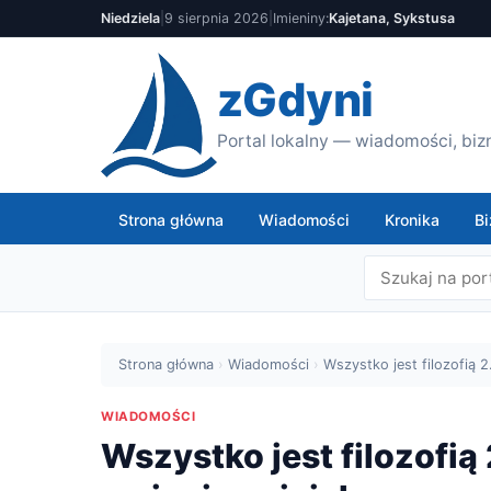
Niedziela
|
9 sierpnia 2026
|
Imieniny:
Kajetana, Sykstusa
zGdyni
Portal lokalny — wiadomości, bizn
Strona główna
Wiadomości
Kronika
Bi
Strona główna
›
Wiadomości
›
Wszystko jest filozofią 2
WIADOMOŚCI
Wszystko jest filozofią 