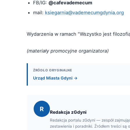
FB/IG:
@cafevademecum
mail:
ksiegarnia@vademecumgdynia.org
Wydarzenia w ramach "Wszystko jest filozofi
(materiały promocyjne organizatora)
ŹRÓDŁO ORYGINALNE
Urząd Miasta Gdyni →
R
Redakcja zGdyni
Redakcja portalu zGdyni — zespół zajmują
zestawienia i poradniki. Źródłem treści są 