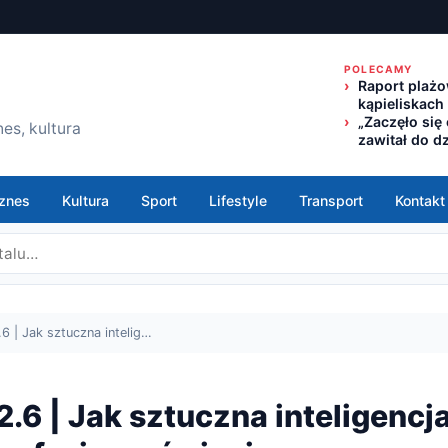
POLECAMY
Raport plażo
kąpieliskach
„Zaczęło się
es, kultura
zawitał do d
znes
Kultura
Sport
Lifestyle
Transport
Kontakt
.6 | Jak sztuczna intelig…
2.6 | Jak sztuczna inteligencj