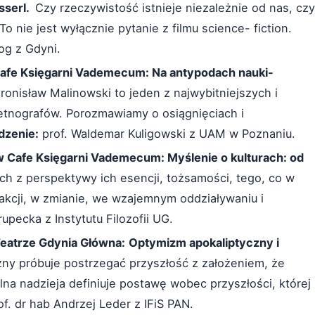
sserl.
Czy rzeczywistość istnieje niezależnie od nas, czy
 nie jest wyłącznie pytanie z filmu science- fiction.
og z Gdyni.
Cafe Księgarni Vademecum: Na antypodach nauki-
ronisław Malinowski to jeden z najwybitniejszych i
etnografów. Porozmawiamy o osiągnięciach i
dzenie:
prof. Waldemar Kuligowski z UAM w Poznaniu.
w Cafe Księgarni Vademecum: Myślenie o kulturach: od
ch z perspektywy ich esencji, tożsamości, tego, co w
rakcji, w zmianie, we wzajemnym oddziaływaniu i
upecka z Instytutu Filozofii UG.
eatrze Gdynia Główna:
Optymizm apokaliptyczny i
ny próbuje postrzegać przyszłość z założeniem, że
lna nadzieja definiuje postawę wobec przyszłości, której
f. dr hab Andrzej Leder z IFiS PAN.