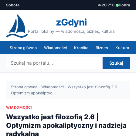
Sobota
☁️
20.7°C
|
Dobra
zGdyni
Portal lokalny — wiadomości, biznes, kultura
Strona główna
Wiadomości
Kronika
Biznes
Kultura
Szukaj
Strona główna
›
Wiadomości
›
Wszystko jest filozofią 2.6 |
Optymizm apokaliptyc…
WIADOMOŚCI
Wszystko jest filozofią 2.6 |
Optymizm apokaliptyczny i nadzieja
radykalna