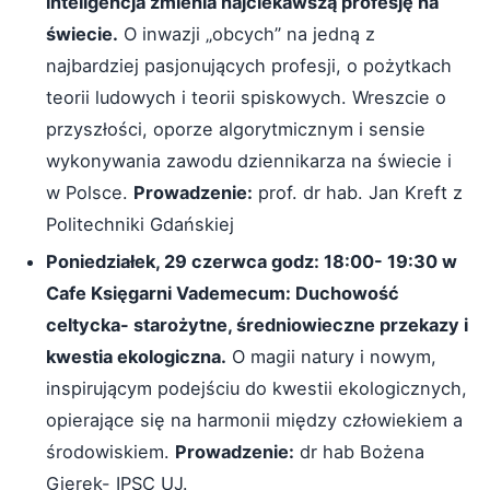
inteligencja zmienia najciekawszą profesję na
świecie.
O inwazji „obcych” na jedną z
najbardziej pasjonujących profesji, o pożytkach
teorii ludowych i teorii spiskowych. Wreszcie o
przyszłości, oporze algorytmicznym i sensie
wykonywania zawodu dziennikarza na świecie i
w Polsce.
Prowadzenie:
prof. dr hab. Jan Kreft z
Politechniki Gdańskiej
Poniedziałek, 29 czerwca godz: 18:00- 19:30 w
Cafe Księgarni Vademecum: Duchowość
celtycka- starożytne, średniowieczne przekazy i
kwestia ekologiczna.
O magii natury i nowym,
inspirującym podejściu do kwestii ekologicznych,
opierające się na harmonii między człowiekiem a
środowiskiem.
Prowadzenie:
dr hab Bożena
Gierek- IPSC UJ.