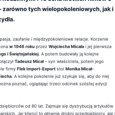
 zarówno tych wielopokoleniowych, jak i
zydła.
pasja, zaufanie i międzypokoleniowe relacje. Korzenie
ożona
w 1946 roku
przez
Wojciecha Micała
i jej pierwsza
ego i Świętojańskiej
. A potem budowały ją kolejne
ołączył
Tadeusz Micał
– syn właściciela, potem jego
ele firmy
Flek Import-Export
stoi
Monika Micał-
iecha
. A kolejne pokolenie już szykuje się, aby do niej
ożna poznać, oglądając trzeci odcinek szóstej edycji
iębiorców od 80 lat. Zajmuje się dystrybucją artykułów
rskich. Jej klienci to głównie drobni przedsiębiorcy, ale 