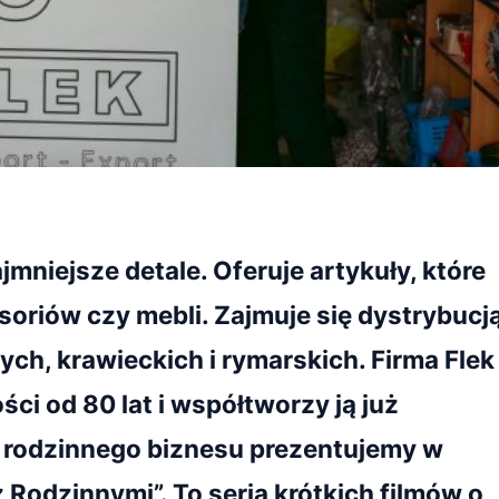
jmniejsze detale. Oferuje artykuły, które
soriów czy mebli. Zajmuje się dystrybucj
ch, krawieckich i rymarskich. Firma Flek
ści od 80 lat i współtworzy ją już
o rodzinnego biznesu prezentujemy w
 Rodzinnymi”. To seria krótkich filmów o