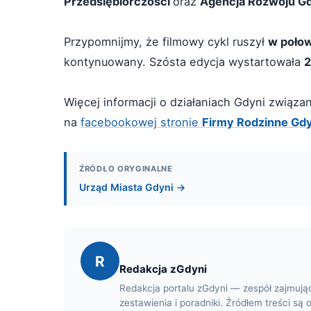
Przedsiębiorczości
oraz
Agencja Rozwoju G
Przypomnijmy, że filmowy cykl ruszył
w połow
kontynuowany. Szósta edycja wystartowała
2
Więcej informacji o działaniach Gdyni zwią
na
facebookowej stronie
Firmy Rodzinne Gdy
ŹRÓDŁO ORYGINALNE
Urząd Miasta Gdyni →
R
Redakcja zGdyni
Redakcja portalu zGdyni — zespół zajmują
zestawienia i poradniki. Źródłem treści są 