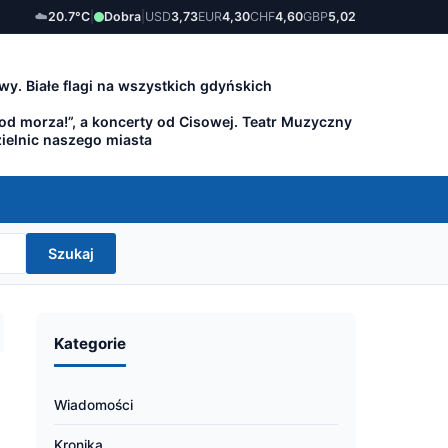
☁️
20.7°C
|
Dobra
|
USD
3,73
EUR
4,30
CHF
4,60
GBP
5,02
wy. Białe flagi na wszystkich gdyńskich
 od morza!”, a koncerty od Cisowej. Teatr Muzyczny
zielnic naszego miasta
Szukaj
Kategorie
Wiadomości
Kronika