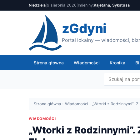
Niedziela
|
9 sierpnia 2026
|
Imieniny:
Kajetana, Sykstusa
zGdyni
Portal lokalny — wiadomości, bizn
Strona główna
Wiadomości
Kronika
Bi
Strona główna
›
Wiadomości
›
„Wtorki z Rodzinnymi”. Z p
WIADOMOŚCI
„Wtorki z Rodzinnymi”. Z