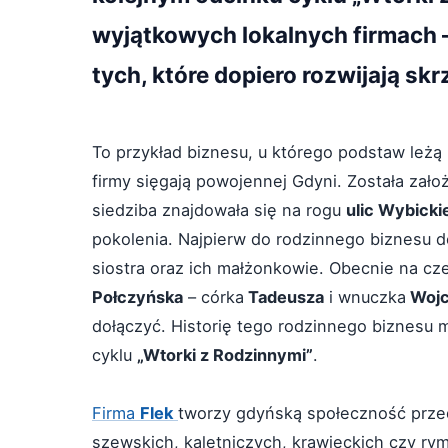
wyjątkowych lokalnych firmach –
tych, które dopiero rozwijają skr
To przykład biznesu, u którego podstaw leżą 
firmy sięgają powojennej Gdyni. Została zał
siedziba znajdowała się na rogu
ulic Wybicki
pokolenia. Najpierw do rodzinnego biznesu d
siostra oraz ich małżonkowie. Obecnie na cz
Połczyńska
– córka
Tadeusza
i wnuczka
Wojc
dołączyć. Historię tego rodzinnego biznesu m
cyklu
„Wtorki z Rodzinnymi”
.
Firma
Flek
tworzy gdyńską społeczność przeds
szewskich, kaletniczych, krawieckich czy ryma