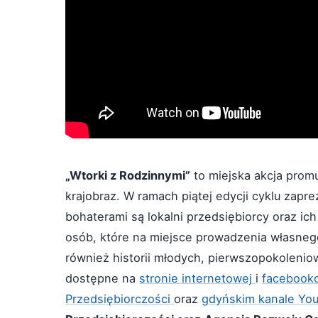
„Wtorki z Rodzinnymi”
to miejska akcja promu
krajobraz. W ramach piątej edycji cyklu zapr
bohaterami są lokalni przedsiębiorcy oraz ic
osób, które na miejsce prowadzenia własnego
również historii młodych, pierwszopokolenio
dostępne na
stronie internetowej
i
facebooko
Przedsiębiorczości
oraz
gdyńskim kanale Yo