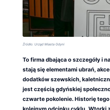
Źródło: Urząd Miasta Gdyni
To firma dbająca o szczegóły i na
stają się elementami ubrań, akce
dodatków szewskich, kaletniczny
jest częścią gdyńskiej społeczno
czwarte pokolenie. Historię teg
kolejnym odcinku cyklu „Wtorki z