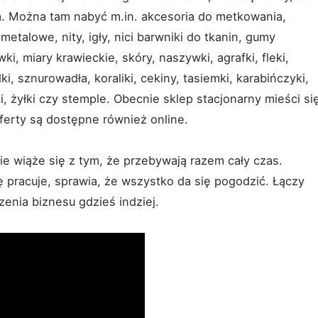
ka. Można tam nabyć m.in. akcesoria do metkowania,
 metalowe, nity, igły, nici barwniki do tkanin, gumy
i, miary krawieckie, skóry, naszywki, agrafki, fleki,
ki, sznurowadła, koraliki, cekiny, tasiemki, karabińczyki,
i, żyłki czy stemple. Obecnie sklep stacjonarny mieści si
 oferty są dostępne również online.
mie wiąże się z tym, że przebywają razem cały czas.
ię pracuje, sprawia, że wszystko da się pogodzić. Łączy
zenia biznesu gdzieś indziej.