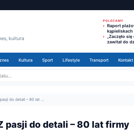
POLECAMY
Raport plażo
kąpieliskach
„Zaczęło się
es, kultura
zawitał do d
znes
Kultura
Sport
Lifestyle
Transport
Kontakt
asji do detali – 80 lat …
 pasji do detali – 80 lat firmy