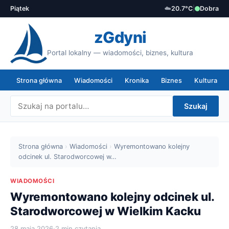
Piątek
☁️
20.7°C
|
Dobra
zGdyni
Portal lokalny — wiadomości, biznes, kultura
Strona główna
Wiadomości
Kronika
Biznes
Kultura
Szukaj
Strona główna
›
Wiadomości
›
Wyremontowano kolejny
odcinek ul. Starodworcowej w…
WIADOMOŚCI
Wyremontowano kolejny odcinek ul.
Starodworcowej w Wielkim Kacku
28 maja 2026
·
2 min czytania