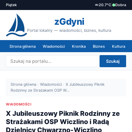
Piątek
☁️
20.7°C
|
Dobra
zGdyni
Portal lokalny — wiadomości, biznes, kultura
Strona główna
Wiadomości
Kronika
Biznes
Kultura
Szukaj
Strona główna
›
Wiadomości
›
X Jubileuszowy Piknik
Rodzinny ze Strażakami OSP W…
WIADOMOŚCI
X Jubileuszowy Piknik Rodzinny ze
Strażakami OSP Wiczlino i Radą
Dzielnicy Chwarzno-Wiczlino