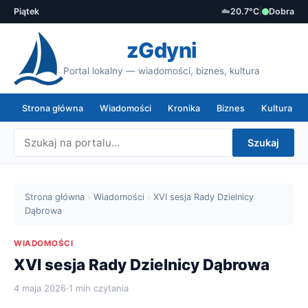
Piątek
☁️
20.7°C
|
Dobra
zGdyni
Portal lokalny — wiadomości, biznes, kultura
Strona główna
Wiadomości
Kronika
Biznes
Kultura
Szukaj
Strona główna
›
Wiadomości
›
XVI sesja Rady Dzielnicy
Dąbrowa
WIADOMOŚCI
XVI sesja Rady Dzielnicy Dąbrowa
4 maja 2026
·
1 min czytania