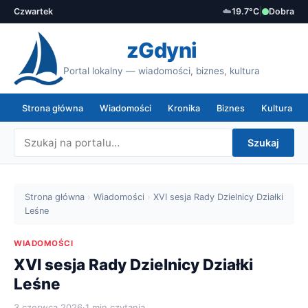
Czwartek
☁️
19.7°C
|
Dobra
zGdyni
Portal lokalny — wiadomości, biznes, kultura
Strona główna
Wiadomości
Kronika
Biznes
Kultura
Szukaj
Strona główna
›
Wiadomości
›
XVI sesja Rady Dzielnicy Działki
Leśne
WIADOMOŚCI
XVI sesja Rady Dzielnicy Działki
Leśne
3 czerwca 2026
·
1 min czytania