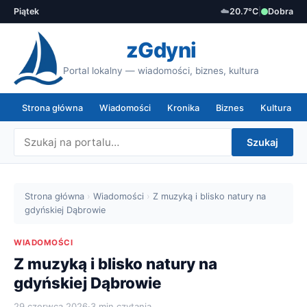
Piątek
☁️
20.7°C
|
Dobra
zGdyni
Portal lokalny — wiadomości, biznes, kultura
Strona główna
Wiadomości
Kronika
Biznes
Kultura
Szukaj
Strona główna
›
Wiadomości
›
Z muzyką i blisko natury na
gdyńskiej Dąbrowie
WIADOMOŚCI
Z muzyką i blisko natury na
gdyńskiej Dąbrowie
29 czerwca 2026
·
3 min czytania