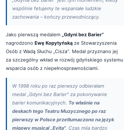
„Gdynia bez barier" jest tym momentem, kiedy
wspólnie fetujemy te wspaniałe ludzkie
zachowania – kończy przewodniczący.
Jako pierwszą medalem
„Gdyni bez Barier”
nagrodzono
Ewę Kopytyńską
ze Stowarzyszenia
Osób z Wadą Słuchu „Cisza". Medal przyznano jej
za szczególny wkład w rozwój gdyńskiego systemu
wsparcia osób z niepełnosprawnościami.
W 1998 roku po raz pierwszy odbierałam
medal „Gdyni bez Barier" za pokonywanie
barier komunikacyjnych.
To właśnie na
deskach tego Teatru Muzycznego po raz
pierwszy w Polsce przetłumaczono na język
migowy musical „Evita"
. Czas mija bardzo