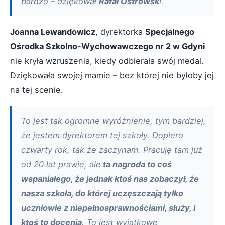
bardzo – dziękował
Rafał Ostrowsk
i.
Joanna Lewandowicz
, dyrektorka
Specjalnego
Ośrodka Szkolno-Wychowawczego nr 2 w Gdyni
nie kryła wzruszenia, kiedy odbierała swój medal.
Dziękowała swojej mamie – bez której nie byłoby jej
na tej scenie.
To jest tak ogromne wyróżnienie, tym bardziej,
że jestem dyrektorem tej szkoły. Dopiero
czwarty rok, tak że zaczynam. Pracuję tam już
od 20 lat prawie, ale
ta nagroda to coś
wspaniałego, że jednak ktoś nas zobaczył, że
nasza szkoła, do której uczęszczają tylko
uczniowie z niepełnosprawnościami, służy, i
ktoś to docenia
. To jest wyjątkowe