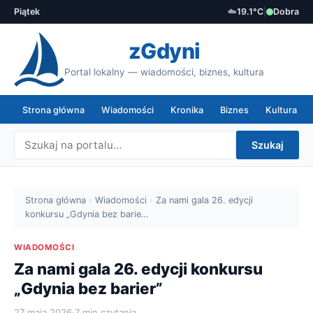
Piątek
☁️
19.1°C
|
Dobra
zGdyni
Portal lokalny — wiadomości, biznes, kultura
Strona główna
Wiadomości
Kronika
Biznes
Kultura
Szukaj
Strona główna
›
Wiadomości
›
Za nami gala 26. edycji
konkursu „Gdynia bez barie…
WIADOMOŚCI
Za nami gala 26. edycji konkursu
„Gdynia bez barier”
27 maja 2026
·
7 min czytania