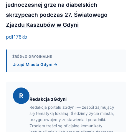
jednoczesnej grze na diabelskich
skrzypcach podczas 27. Światowego
Zjazdu Kaszubów w Gdyni
pdf
176kb
ŹRÓDŁO ORYGINALNE
Urząd Miasta Gdyni →
R
Redakcja zGdyni
Redakcja portalu zGdyni — zespół zajmujący
się tematyką lokalną. Śledzimy życie miasta,
przygotowujemy zestawienia i poradniki.
Źródłem treści są oficjalne komunikaty
instytucji miejskich oraz publicznie dostępne