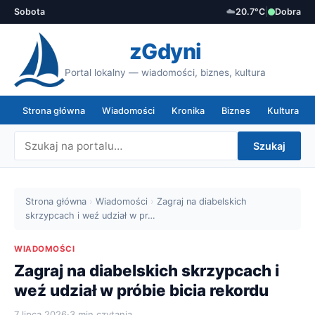
Sobota
☁️
20.7°C
|
Dobra
zGdyni
Portal lokalny — wiadomości, biznes, kultura
Strona główna
Wiadomości
Kronika
Biznes
Kultura
Szukaj
Strona główna
›
Wiadomości
›
Zagraj na diabelskich
skrzypcach i weź udział w pr…
WIADOMOŚCI
Zagraj na diabelskich skrzypcach i
weź udział w próbie bicia rekordu
7 lipca 2026
·
3 min czytania