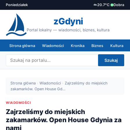
Poniedziałek
☁️
20.7°C
|
Dobra
zGdyni
Portal lokalny — wiadomości, biznes, kultura
Strona główna
Wiadomości
Kronika
Biznes
Kultura
Szukaj
Strona główna
›
Wiadomości
›
Zajrzeliśmy do miejskich
zakamarków. Open House Gd…
WIADOMOŚCI
Zajrzeliśmy do miejskich
zakamarków. Open House Gdynia za
nami