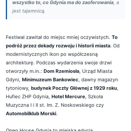
wszystko to, co Gdynia ma do zaoferowania
, a
jest tajemnicą.
Festiwal zawitał do miejsc mniej oczywistych.
To
podróż przez dekady rozwoju i historii miasta
. Od
modernistycznych ikon po współczesną
architekturę. Podczas wydarzenia swoje drzwi
otworzyły m.in.:
Dom Rzemiosła
, Urząd Miasta
Gdyni,
Minimuzeum Bankowiec
, dawny magazyn
tytoniowy,
budynek Poczty Głównej z 1929 roku
,
Hufiec ZHP Gdynia,
Hotel Mercure
, Szkoła
Muzyczna I i II st. Im. Z. Noskowskiego czy
Automobilklub Morski
.
Open House Gdynia to miejska edycja