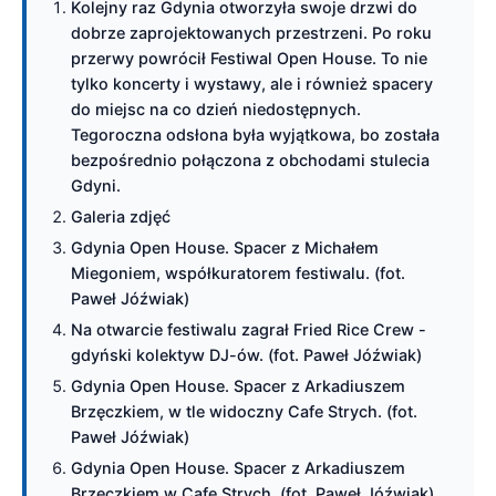
Kolejny raz Gdynia otworzyła swoje drzwi do
dobrze zaprojektowanych przestrzeni. Po roku
przerwy powrócił Festiwal Open House. To nie
tylko koncerty i wystawy, ale i również spacery
do miejsc na co dzień niedostępnych.
Tegoroczna odsłona była wyjątkowa, bo została
bezpośrednio połączona z obchodami stulecia
Gdyni.
Galeria zdjęć
Gdynia Open House. Spacer z Michałem
Miegoniem, współkuratorem festiwalu. (fot.
Paweł Jóźwiak)
Na otwarcie festiwalu zagrał Fried Rice Crew -
gdyński kolektyw DJ-ów. (fot. Paweł Jóźwiak)
Gdynia Open House. Spacer z Arkadiuszem
Brzęczkiem, w tle widoczny Cafe Strych. (fot.
Paweł Jóźwiak)
Gdynia Open House. Spacer z Arkadiuszem
Brzęczkiem w Cafe Strych. (fot. Paweł Jóźwiak)