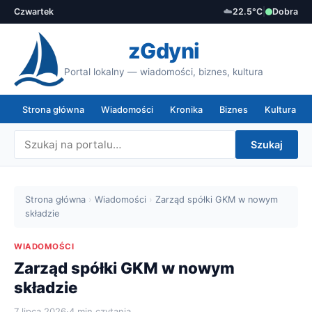
Czwartek
☁️
22.5°C
|
Dobra
zGdyni
Portal lokalny — wiadomości, biznes, kultura
Strona główna
Wiadomości
Kronika
Biznes
Kultura
Szukaj
Strona główna
›
Wiadomości
›
Zarząd spółki GKM w nowym
składzie
WIADOMOŚCI
Zarząd spółki GKM w nowym
składzie
7 lipca 2026
·
4 min czytania