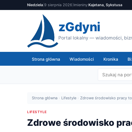
Niedziela
|
9 sierpnia 2026
|
Imieniny:
Kajetana, Sykstusa
zGdyni
Portal lokalny — wiadomości, bizn
Strona główna
Wiadomości
Kronika
Bi
Strona główna
›
Lifestyle
›
Zdrowe środowisko pracy to
LIFESTYLE
Zdrowe środowisko pra