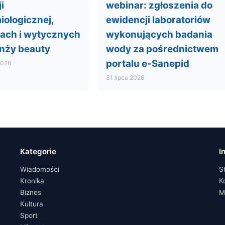
i
webinar: zgłoszenia do
iologicznej,
ewidencji laboratoriów
lach i wytycznych
wykonujących badania
anży beauty
wody za pośrednictwem
portalu e-Sanepid
2026
31 lipca 2026
Kategorie
I
Wiadomości
S
Kronika
K
Biznes
M
Kultura
Sport