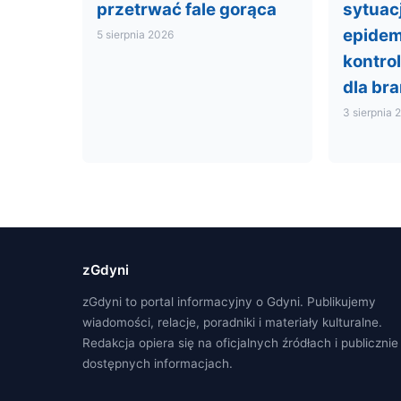
przetrwać fale gorąca
sytuacj
epidem
5 sierpnia 2026
kontro
dla br
3 sierpnia 
zGdyni
zGdyni to portal informacyjny o Gdyni. Publikujemy
wiadomości, relacje, poradniki i materiały kulturalne.
Redakcja opiera się na oficjalnych źródłach i publicznie
dostępnych informacjach.