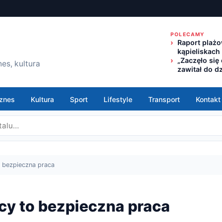
POLECAMY
Raport plażo
kąpieliskach
„Zaczęło się
es, kultura
zawitał do d
znes
Kultura
Sport
Lifestyle
Transport
Kontakt
 bezpieczna praca
cy to bezpieczna praca