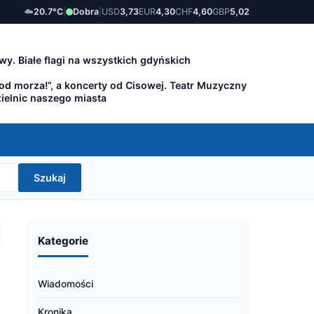
☁️
20.7°C
|
Dobra
|
USD
3,73
EUR
4,30
CHF
4,60
GBP
5,02
wy. Białe flagi na wszystkich gdyńskich
 od morza!”, a koncerty od Cisowej. Teatr Muzyczny
zielnic naszego miasta
Szukaj
Kategorie
Wiadomości
Kronika