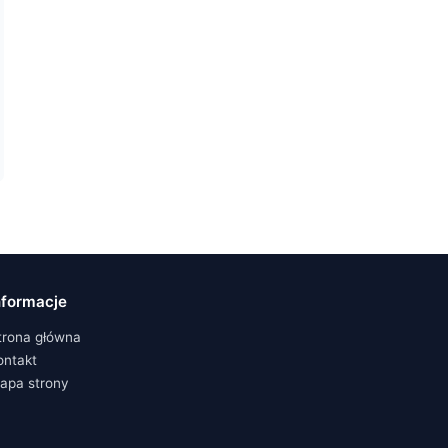
nformacje
trona główna
ontakt
apa strony