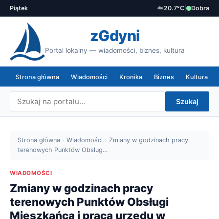
Piątek
☁️
20.7°C
|
Dobra
zGdyni
Portal lokalny — wiadomości, biznes, kultura
Strona główna
Wiadomości
Kronika
Biznes
Kultura
Szukaj
Strona główna
›
Wiadomości
›
Zmiany w godzinach pracy
terenowych Punktów Obsług…
WIADOMOŚCI
Zmiany w godzinach pracy
terenowych Punktów Obsługi
Mieszkańca i praca urzędu w