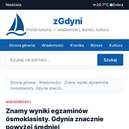
Niedziela
☁️
20.7°C
|
Dobra
zGdyni
Portal lokalny — wiadomości, biznes, kultura
Strona główna
Wiadomości
Kronika
Biznes
Kultura
Szukaj
Strona główna
›
Wiadomości
›
Znamy wyniki egzaminów
ósmoklasisty. Gdynia znaczn…
WIADOMOŚCI
Znamy wyniki egzaminów
ósmoklasisty. Gdynia znacznie
powyżej średniej