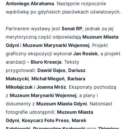
Antoniego Abrahama
. Następnie rozpocznie
wędrówkę po gdyńskich placówkach oświatowych.
Partnerem wystawy jest
Senat RP
, jednak za jej
merytoryczną część odpowiadają
Muzeum Miasta
Gdyni
i
Muzeum Marynarki Wojennej
. Projekt
graficzny ekspozycji wykonał
Jan Rosiek
, a projekt
aranżacji –
Biuro Kreacja
. Teksty
przygotowali:
Dawid Gajos
,
Dariusz
Małszycki
,
Michał Miegoń
,
Barbara
Mikołajczuk
i
Joanna Mróz
. Eksponaty pochodzą
z
Muzeum Marynarki Wojennej
, a plany i
dokumenty z
Muzeum Miasta Gdyni
. Natomiast
fotografie udostępnili:
Muzeum Miasta
Gdyni
,
Kosycarz Foto Press
,
Marek
Sałatowski
,
Przemysław Kozłowski
oraz
Zbigniew