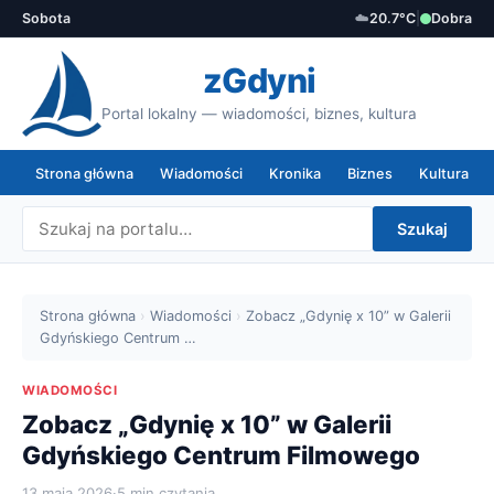
Sobota
☁️
20.7°C
|
Dobra
zGdyni
Portal lokalny — wiadomości, biznes, kultura
Strona główna
Wiadomości
Kronika
Biznes
Kultura
Szukaj
Strona główna
›
Wiadomości
›
Zobacz „Gdynię x 10” w Galerii
Gdyńskiego Centrum …
WIADOMOŚCI
Zobacz „Gdynię x 10” w Galerii
Gdyńskiego Centrum Filmowego
13 maja 2026
·
5 min czytania