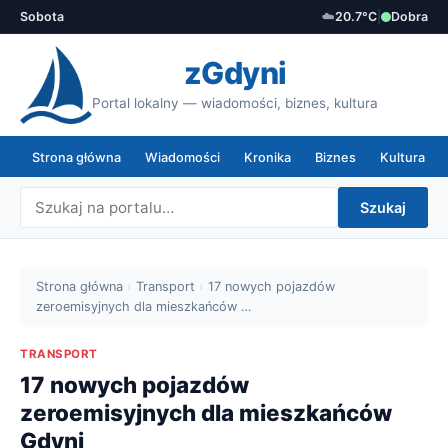
Sobota
☁️
20.7°C
|
Dobra
zGdyni
Portal lokalny — wiadomości, biznes, kultura
Strona główna
Wiadomości
Kronika
Biznes
Kultura
Szukaj
Strona główna
›
Transport
›
17 nowych pojazdów
zeroemisyjnych dla mieszkańców …
TRANSPORT
17 nowych pojazdów
zeroemisyjnych dla mieszkańców
Gdyni