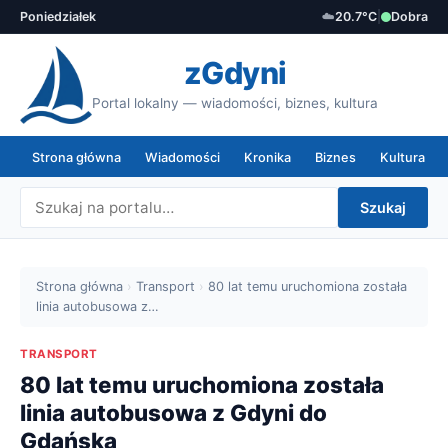
Poniedziałek
☁️
20.7°C
|
Dobra
zGdyni
Portal lokalny — wiadomości, biznes, kultura
Strona główna
Wiadomości
Kronika
Biznes
Kultura
Szukaj
Strona główna
›
Transport
›
80 lat temu uruchomiona została
linia autobusowa z…
TRANSPORT
80 lat temu uruchomiona została
linia autobusowa z Gdyni do
Gdańska