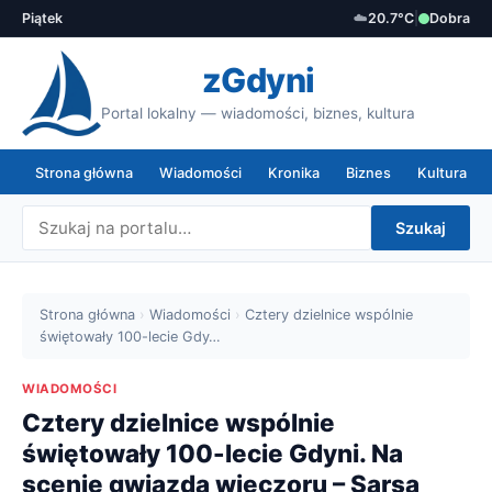
Piątek
☁️
20.7°C
|
Dobra
zGdyni
Portal lokalny — wiadomości, biznes, kultura
Strona główna
Wiadomości
Kronika
Biznes
Kultura
Szukaj
Strona główna
›
Wiadomości
›
Cztery dzielnice wspólnie
świętowały 100-lecie Gdy…
WIADOMOŚCI
Cztery dzielnice wspólnie
świętowały 100-lecie Gdyni. Na
scenie gwiazda wieczoru – Sarsa