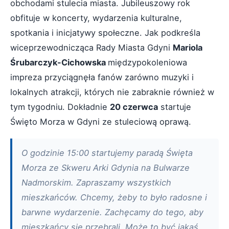
obchodami stulecia miasta. Jubileuszowy rok
obfituje w koncerty, wydarzenia kulturalne,
spotkania i inicjatywy społeczne. Jak podkreśla
wiceprzewodnicząca Rady Miasta Gdyni
Mariola
Śrubarczyk-Cichowska
międzypokoleniowa
impreza przyciągnęła fanów zarówno muzyki i
lokalnych atrakcji, których nie zabraknie również w
tym tygodniu. Dokładnie
20 czerwca
startuje
Święto Morza w Gdyni ze stuleciową oprawą.
O godzinie 15:00 startujemy paradą Święta
Morza ze Skweru Arki Gdynia na Bulwarze
Nadmorskim. Zapraszamy wszystkich
mieszkańców. Chcemy, żeby to było radosne i
barwne wydarzenie. Zachęcamy do tego, aby
mieszkańcy się przebrali. Może to być jakaś