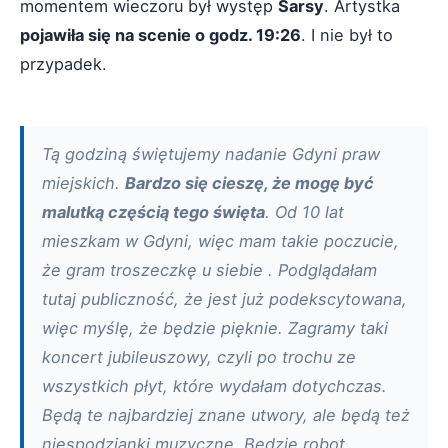
momentem wieczoru był występ
Sarsy
. Artystka
pojawiła się na scenie o godz. 19:26
. I nie był to
przypadek.
Tą godziną świętujemy nadanie Gdyni praw
miejskich.
Bardzo się cieszę, że mogę być
malutką częścią tego święta
. Od 10 lat
mieszkam w Gdyni, więc mam takie poczucie,
że gram troszeczkę u siebie . Podglądałam
tutaj publiczność, że jest już podekscytowana,
więc myślę, że będzie pięknie. Zagramy taki
koncert jubileuszowy, czyli po trochu ze
wszystkich płyt, które wydałam dotychczas.
Będą te najbardziej znane utwory, ale będą też
niespodzianki muzyczne. Będzie robot