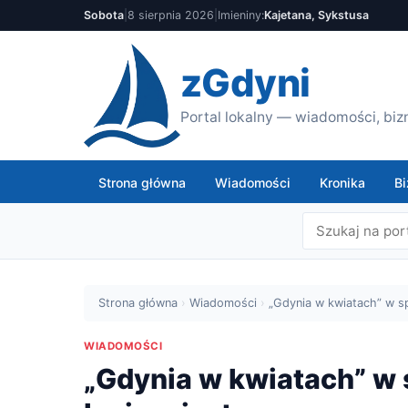
Sobota
|
8 sierpnia 2026
|
Imieniny:
Kajetana, Sykstusa
zGdyni
Portal lokalny — wiadomości, bizn
Strona główna
Wiadomości
Kronika
Bi
Strona główna
›
Wiadomości
›
„Gdynia w kwiatach” w sp
WIADOMOŚCI
„Gdynia w kwiatach” w 