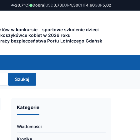
☁️
20.7°C
|
Dobra
|
USD
3,73
EUR
4,30
CHF
4,60
GBP
5,02
tów w konkursie - sportowe szkolenie dzieci
 koszykówce kobiet w 2026 roku
traży bezpieczeństwa Portu Lotniczego Gdańsk
Szukaj
Kategorie
Wiadomości
Kronika