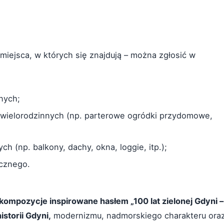
miejsca, w których się znajdują – można zgłosić w
nych;
wielorodzinnych (np. parterowe ogródki przydomowe,
 (np. balkony, dachy, okna, loggie, itp.);
icznego.
mpozycje inspirowane hasłem „100 lat zielonej Gdyni –
istorii Gdyni,
modernizmu, nadmorskiego charakteru ora