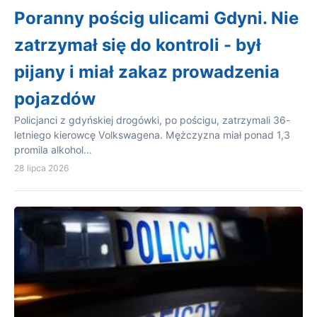
Poranny pościg ulicami Gdyni. Nie
zatrzymał się do kontroli - był
pijany i miał zakaz prowadzenia
pojazdów
Policjanci z gdyńskiej drogówki, po pościgu, zatrzymali 36-
letniego kierowcę Volkswagena. Mężczyzna miał ponad 1,3
promila alkohol…
28 lipca 2026