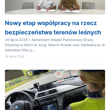
Nowy etap współpracy na rzecz
bezpieczeństwa terenów leśnych
29 lipca 2026 r. Komendant Miejski Państwowej Straży
Pożarnej w Gdyni st. bryg. Marcin Nowak oraz Nadleśniczy dr
Sebastian Klisz p…
29 lipca 2026