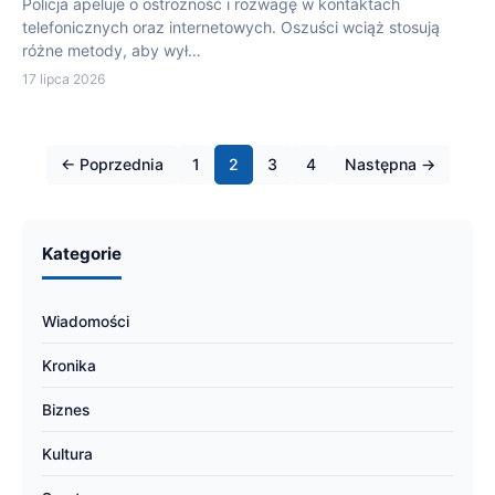
Policja apeluje o ostrożność i rozwagę w kontaktach
telefonicznych oraz internetowych. Oszuści wciąż stosują
różne metody, aby wył…
17 lipca 2026
← Poprzednia
1
2
3
4
Następna →
Kategorie
Wiadomości
Kronika
Biznes
Kultura