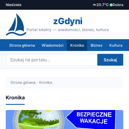
Niedziela
☁️
20.7°C
|
Dobra
zGdyni
Portal lokalny — wiadomości, biznes, kultura
Strona główna
Wiadomości
Kronika
Biznes
Kultura
Szukaj
Strona główna
›
Kronika
Kronika