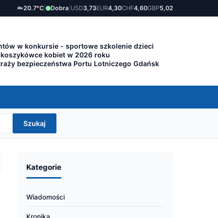
☁️
20.7°C
|
Dobra
|
USD
3,73
EUR
4,30
CHF
4,60
GBP
5,02
tów w konkursie - sportowe szkolenie dzieci
 koszykówce kobiet w 2026 roku
traży bezpieczeństwa Portu Lotniczego Gdańsk
Szukaj
Kategorie
Wiadomości
Kronika