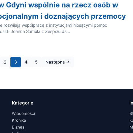
w Gdyni wspólnie na rzecz osób w
ocjonalnym i doznających przemocy
le rozwijają współpracę z instytucjami niosącymi pomoc
p.szt. Joanna Samula z Zespołu ds…
2
3
4
5
Następna →
Kategorie
I
Wiadomości
S
Kronika
K
Biznes
M