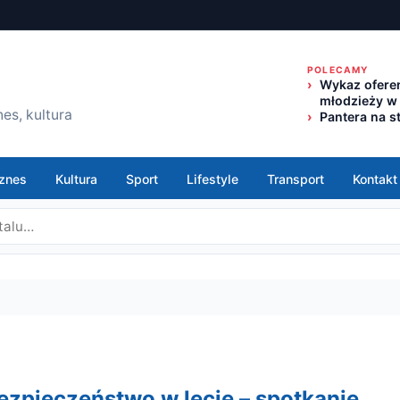
POLECAMY
Wykaz oferen
młodzieży w
es, kultura
Pantera na s
znes
Kultura
Sport
Lifestyle
Transport
Kontakt
ezpieczeństwo w lecie – spotkanie