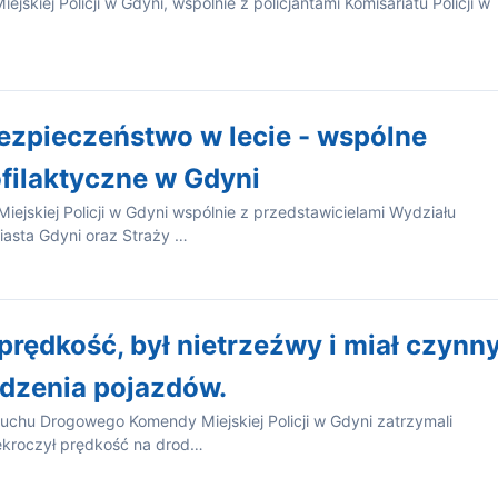
kiej Policji w Gdyni, wspólnie z policjantami Komisariatu Policji w
ezpieczeństwo w lecie - wspólne
ofilaktyczne w Gdyni
Miejskiej Policji w Gdyni wspólnie z przedstawicielami Wydziału
asta Gdyni oraz Straży …
prędkość, był nietrzeźwy i miał czynn
dzenia pojazdów.
Ruchu Drogowego Komendy Miejskiej Policji w Gdyni zatrzymali
zekroczył prędkość na drod…