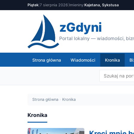
Piątek
|
7 sierpnia 2026
|
Imieniny:
Kajetana, Sykstusa
zGdyni
Portal lokalny — wiadomości, bizn
Strona główna
Wiadomości
Kronika
Bi
Strona główna
›
Kronika
Kronika
Kręci mnie b