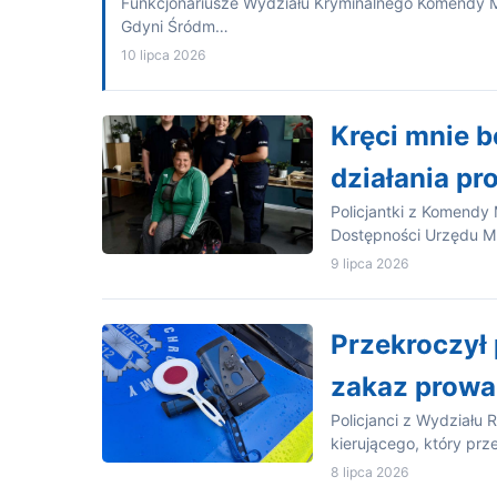
Funkcjonariusze Wydziału Kryminalnego Komendy Miejs
Gdyni Śródm…
10 lipca 2026
Kręci mnie b
działania pr
Policjantki z Komendy 
Dostępności Urzędu Mi
9 lipca 2026
Przekroczył 
zakaz prowa
Policjanci z Wydziału 
kierującego, który pr
8 lipca 2026