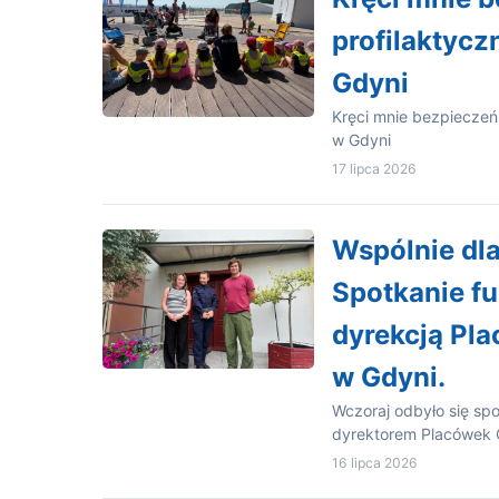
profilaktycz
Gdyni
Kręci mnie bezpieczeńs
w Gdyni
17 lipca 2026
Wspólnie dla
Spotkanie fu
dyrekcją Pl
w Gdyni.
Wczoraj odbyło się spo
dyrektorem Placówe
16 lipca 2026