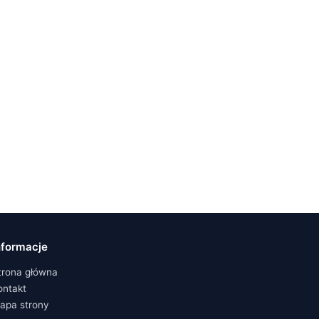
nformacje
trona główna
ontakt
apa strony