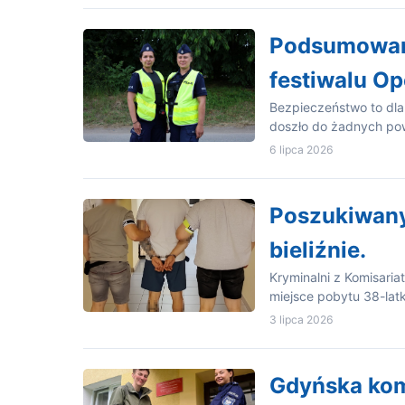
Podsumowani
festiwalu Op
Bezpieczeństwo to dla
doszło do żadnych po
6 lipca 2026
Poszukiwany
bieliźnie.
Kryminalni z Komisariat
miejsce pobytu 38-la
3 lipca 2026
Gdyńska kome