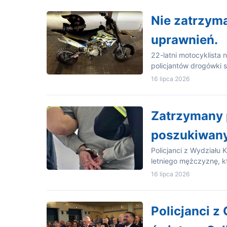
Nie zatrzyma
uprawnień.
22-latni motocyklista
policjantów drogówki 
16 lipca 2026
Zatrzymany p
poszukiwany
Policjanci z Wydziału 
letniego mężczyznę, kt
16 lipca 2026
Policjanci z