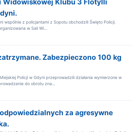
i Widowiskowej Klubu 3 Flotylli
dyni.
yni wspólnie z policjantami z Sopotu obchodzili Święto Policji.
organizowana w Sali Wi…
zatrzymane. Zabezpieczono 100 kg
iejskiej Policji w Gdyni przeprowadzili działania wymierzone w
prowadzenie do obrotu zna…
b odpowiedzialnych za agresywne
ka.