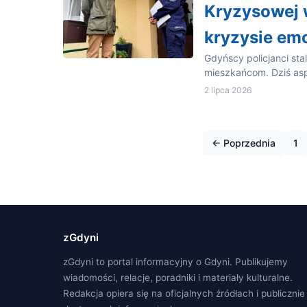
Kryzysowej 
kryzysie em
Gdyńscy policjanci sta
mieszkańcom. Dziś as
2 lipca 2026
← Poprzednia
1
zGdyni
zGdyni to portal informacyjny o Gdyni. Publikujemy
wiadomości, relacje, poradniki i materiały kulturalne.
Redakcja opiera się na oficjalnych źródłach i publicznie