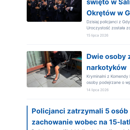
święto w Sal
Okrętów w G
Dzisiaj policjanci z Gd
Uroczystość została z
15 lipca 2026
Dwie osoby 
narkotyków
Kryminalni z Komendy M
osoby podejrzane o w
14 lipca 2026
Policjanci zatrzymali 5 osó
zachowanie wobec na 15-lat