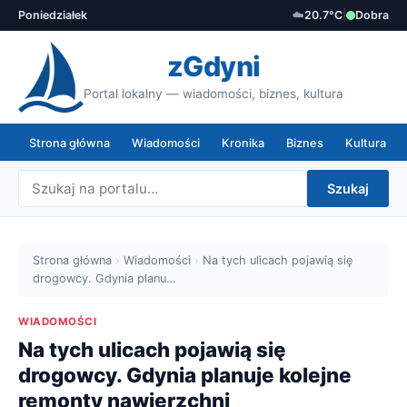
Poniedziałek
☁️
20.7°C
|
Dobra
zGdyni
Portal lokalny — wiadomości, biznes, kultura
Strona główna
Wiadomości
Kronika
Biznes
Kultura
Szukaj
Strona główna
›
Wiadomości
›
Na tych ulicach pojawią się
drogowcy. Gdynia planu…
WIADOMOŚCI
Na tych ulicach pojawią się
drogowcy. Gdynia planuje kolejne
remonty nawierzchni