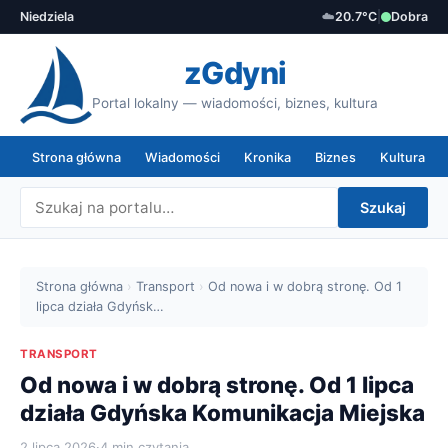
Niedziela
☁️
20.7°C
|
Dobra
zGdyni
Portal lokalny — wiadomości, biznes, kultura
Strona główna
Wiadomości
Kronika
Biznes
Kultura
Szukaj
Strona główna
›
Transport
›
Od nowa i w dobrą stronę. Od 1
lipca działa Gdyńsk…
TRANSPORT
Od nowa i w dobrą stronę. Od 1 lipca
działa Gdyńska Komunikacja Miejska
2 lipca 2026
·
4 min czytania