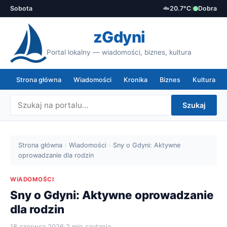
Sobota
☁️
20.7°C
|
Dobra
zGdyni
Portal lokalny — wiadomości, biznes, kultura
Strona główna
Wiadomości
Kronika
Biznes
Kultura
Szukaj
Strona główna
›
Wiadomości
›
Sny o Gdyni: Aktywne
oprowadzanie dla rodzin
WIADOMOŚCI
Sny o Gdyni: Aktywne oprowadzanie
dla rodzin
18 czerwca 2026
·
2 min czytania