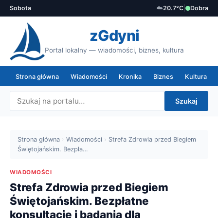
Sobota
☁️
20.7°C
|
Dobra
zGdyni
Portal lokalny — wiadomości, biznes, kultura
Strona główna
Wiadomości
Kronika
Biznes
Kultura
Szukaj
Strona główna
›
Wiadomości
›
Strefa Zdrowia przed Biegiem
Świętojańskim. Bezpła…
WIADOMOŚCI
Strefa Zdrowia przed Biegiem
Świętojańskim. Bezpłatne
konsultacje i badania dla