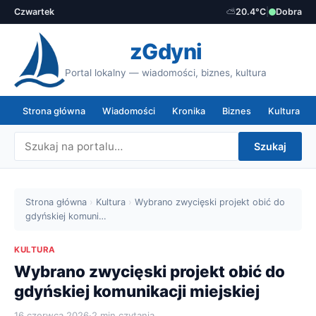
Czwartek
⛅
20.4°C
|
Dobra
zGdyni
Portal lokalny — wiadomości, biznes, kultura
Strona główna
Wiadomości
Kronika
Biznes
Kultura
Szukaj
Strona główna
›
Kultura
›
Wybrano zwycięski projekt obić do
gdyńskiej komuni…
KULTURA
Wybrano zwycięski projekt obić do
gdyńskiej komunikacji miejskiej
16 czerwca 2026
·
2 min czytania