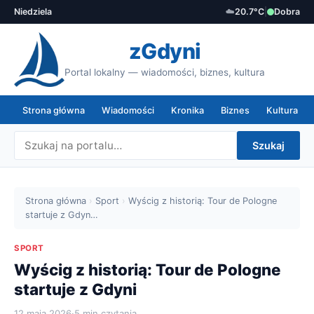
Niedziela
☁️
20.7°C
|
Dobra
zGdyni
Portal lokalny — wiadomości, biznes, kultura
Strona główna
Wiadomości
Kronika
Biznes
Kultura
Szukaj
Strona główna
›
Sport
›
Wyścig z historią: Tour de Pologne
startuje z Gdyn…
SPORT
Wyścig z historią: Tour de Pologne
startuje z Gdyni
12 maja 2026
·
5 min czytania