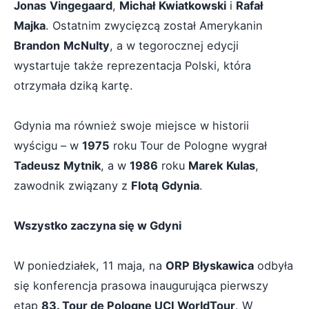
Jonas
Vingegaard
,
Michał
Kwiatkowski
i
Rafał
Majka
. Ostatnim zwycięzcą został Amerykanin
Brandon
McNulty
, a w tegorocznej edycji
wystartuje także reprezentacja Polski, która
otrzymała dziką kartę.
Gdynia ma również swoje miejsce w historii
wyścigu – w
1975
roku Tour de Pologne wygrał
Tadeusz
Mytnik
, a w
1986
roku
Marek
Kulas
,
zawodnik związany z
Flotą
Gdynia
.
Wszystko zaczyna się w Gdyni
W poniedziałek, 11 maja, na
ORP Błyskawica
odbyła
się konferencja prasowa inaugurująca pierwszy
etap
83. Tour de Pologne UCI WorldTour
. W