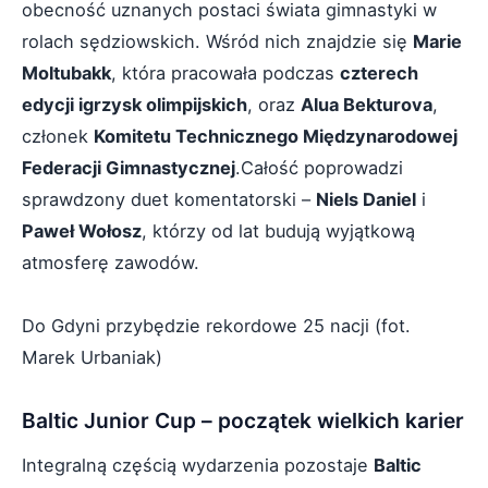
obecność uznanych postaci świata gimnastyki w
rolach sędziowskich. Wśród nich znajdzie się
Marie
Moltubakk
, która pracowała podczas
czterech
edycji igrzysk olimpijskich
, oraz
Alua Bekturova
,
członek
Komitetu Technicznego Międzynarodowej
Federacji Gimnastycznej
.Całość poprowadzi
sprawdzony duet komentatorski –
Niels Daniel
i
Paweł Wołosz
, którzy od lat budują wyjątkową
atmosferę zawodów.
Do Gdyni przybędzie rekordowe 25 nacji (fot.
Marek Urbaniak)
Baltic Junior Cup – początek wielkich karier
Integralną częścią wydarzenia pozostaje
Baltic