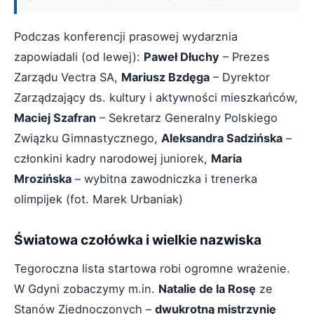
Podczas konferencji prasowej wydarznia
zapowiadali (od lewej):
Paweł Dłuchy
– Prezes
Zarządu Vectra SA,
Mariusz Bzdęga
– Dyrektor
Zarządzający ds. kultury i aktywności mieszkańców,
Maciej Szafran
– Sekretarz Generalny Polskiego
Związku Gimnastycznego,
Aleksandra Sadzińska
–
członkini kadry narodowej juniorek,
Maria
Mrozińska
– wybitna zawodniczka i trenerka
olimpijek (fot. Marek Urbaniak)
Światowa czołówka i wielkie nazwiska
Tegoroczna lista startowa robi ogromne wrażenie.
W Gdyni zobaczymy m.in.
Natalie de la Rosę
ze
Stanów Zjednoczonych –
dwukrotną mistrzynię