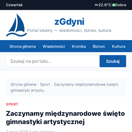
Czwartek
☁️
22.6°C
|
Dobra
zGdyni
Portal lokalny — wiadomości, biznes, kultura
Strona główna
Wiadomości
Kronika
Biznes
Kultura
Szukaj
Strona główna
›
Sport
›
Zaczynamy międzynarodowe święto
gimnastyki artysty…
SPORT
Zaczynamy międzynarodowe święto
gimnastyki artystycznej
7 maja 2026
·
7 min czytania