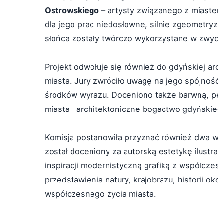
Ostrowskiego
– artysty związanego z miastem
dla jego prac niedosłowne, silnie zgeometry
słońca zostały twórczo wykorzystane w zwyci
Projekt odwołuje się również do gdyńskiej a
miasta. Jury zwróciło uwagę na jego spójnoś
środków wyrazu. Doceniono także barwną, pe
miasta i architektoniczne bogactwo gdyńskie
Komisja postanowiła przyznać również dwa w
został doceniony za autorską estetykę ilustr
inspiracji modernistyczną grafiką z współc
przedstawienia natury, krajobrazu, historii 
współczesnego życia miasta.