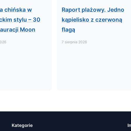
a chińska w
Raport plażowy. Jedno
ckim stylu – 30
kąpielisko z czerwoną
stauracji Moon
flagą
2026
7 sierpnia 2026
Kategorie
I