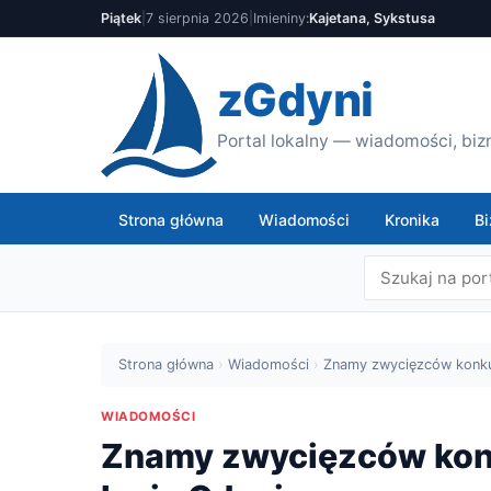
Piątek
|
7 sierpnia 2026
|
Imieniny:
Kajetana, Sykstusa
zGdyni
Portal lokalny — wiadomości, bizn
Strona główna
Wiadomości
Kronika
Bi
Strona główna
›
Wiadomości
›
Znamy zwycięzców konkur
WIADOMOŚCI
Znamy zwycięzców konk