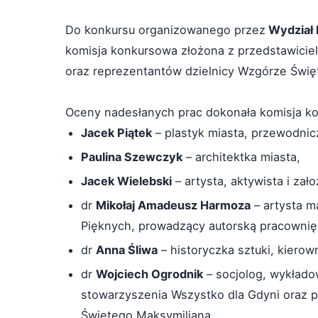
Do konkursu organizowanego przez
Wydział 
komisja konkursowa złożona z przedstawicie
oraz reprezentantów dzielnicy Wzgórze Świę
Oceny nadesłanych prac dokonała komisja ko
Jacek Piątek
– plastyk miasta, przewodnic
Paulina Szewczyk
– architektka miasta,
Jacek Wielebski
– artysta, aktywista i zał
dr
Mikołaj Amadeusz Harmoza
– artysta m
Pięknych, prowadzący autorską pracownię 
dr
Anna Śliwa
– historyczka sztuki, kiero
dr
Wojciech Ogrodnik
– socjolog, wykłado
stowarzyszenia Wszystko dla Gdyni oraz 
Świętego Maksymiliana,