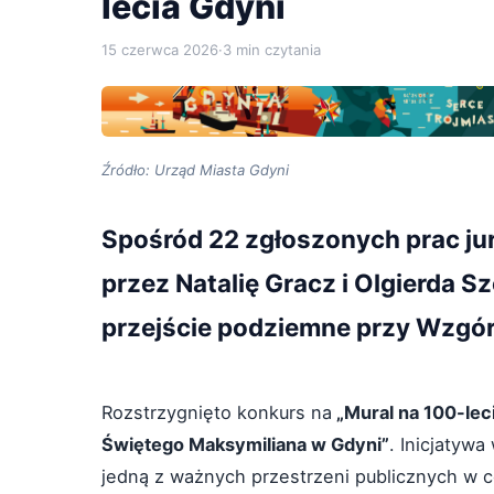
lecia Gdyni
15 czerwca 2026
·
3 min czytania
Źródło: Urząd Miasta Gdyni
Spośród 22 zgłoszonych prac ju
przez Natalię Gracz i Olgierda 
przejście podziemne przy Wzgó
Rozstrzygnięto konkurs na
„Mural na 100-lec
Świętego Maksymiliana w Gdyni”
. Inicjatyw
jedną z ważnych przestrzeni publicznych w 