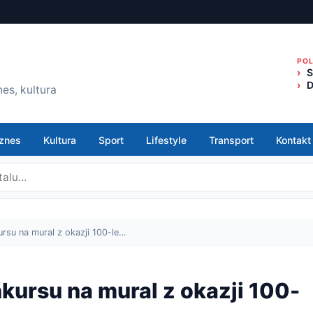
PO
S
D
es, kultura
znes
Kultura
Sport
Lifestyle
Transport
Kontakt
su na mural z okazji 100-le…
ursu na mural z okazji 100-