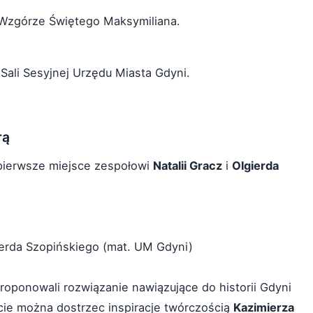
 Wzgórze Świętego Maksymiliana.
Sali Sesyjnej Urzędu Miasta Gdyni.
rą
pierwsze miejsce zespołowi
Natalii Gracz
i
Olgierda
gierda Szopińskiego (mat. UM Gdyni)
roponowali rozwiązanie nawiązujące do historii Gdyni
kcie można dostrzec inspiracje twórczością
Kazimierza