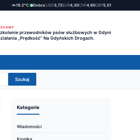
☁️
19.2°C
|
Dobra
|
USD
3,72
EUR
4,30
CHF
4,60
GBP
5,01
LECAMY
zkolenie przewodników psów służbowych w Gdyni
ziałania „Prędkość” Na Gdyńskich Drogach.
Szukaj
Kategorie
Wiadomości
Kronika