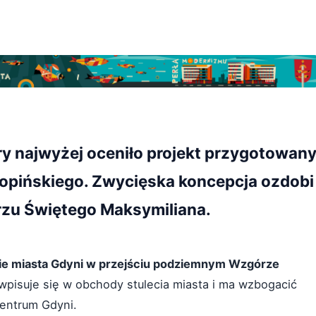
ry najwyżej oceniło projekt przygotowan
Szopińskiego. Zwycięska koncepcja ozdobi
rzu Świętego Maksymiliana.
ie miasta Gdyni w przejściu podziemnym Wzgórze
a wpisuje się w obchody stulecia miasta i ma wzbogacić
centrum Gdyni.