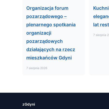
Organizacja forum
Kuchni
pozarządowego –
elegan
plenarnego spotkania
lat re
organizacji
7 sierpnia 
pozarządowych
działających na rzecz
mieszkańców Gdyni
7 sierpnia 2026
zGdyni